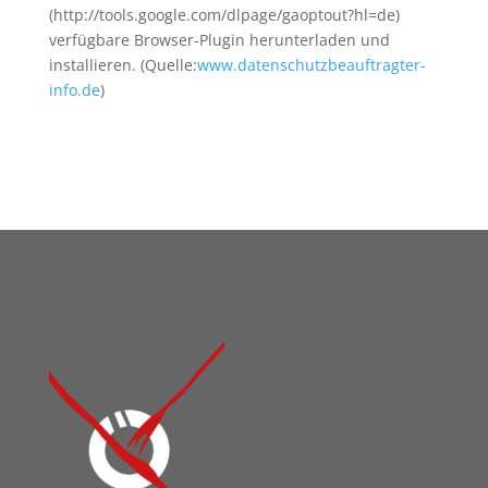
(http://tools.google.com/dlpage/gaoptout?hl=de)
verfügbare Browser-Plugin herunterladen und
installieren. (Quelle:
www.datenschutzbeauftragter-
info.de
)