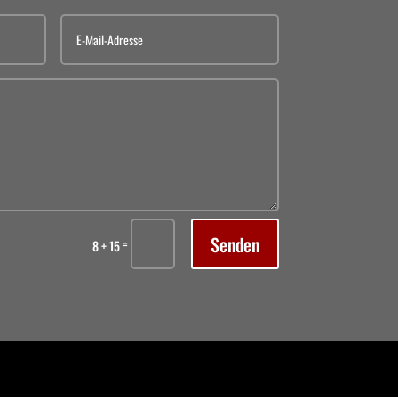
Senden
=
8 + 15